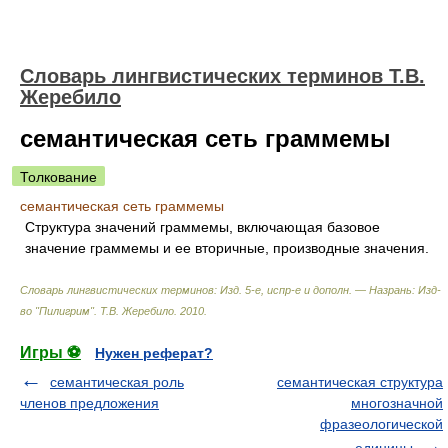
Словарь лингвистических терминов Т.В.
Жеребило
семантическая сеть граммемы
Толкование
семантическая сеть граммемы
Структура значений граммемы, включающая базовое
значение граммемы и ее вторичные, производные значения.
Словарь лингвистических терминов: Изд. 5-е, испр-е и дополн. — Назрань: Изд-
во "Пилигрим"
.
Т.В. Жеребило
.
2010
.
Игры ⚽
Нужен реферат?
семантическая роль
семантическая структура
членов предложения
многозначной
фразеологической