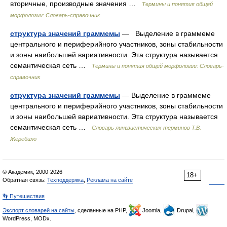
вторичные, производные значения …
Термины и понятия общей
морфологии: Словарь-справочник
структура значений граммемы
— Выделение в граммеме
центрального и периферийного участников, зоны стабильности
и зоны наибольшей вариативности. Эта структура называется
семантическая сеть …
Термины и понятия общей морфологии: Словарь-
справочник
структура значений граммемы
— Выделение в граммеме
центрального и периферийного участников, зоны стабильности
и зоны наибольшей вариативности. Эта структура называется
семантическая сеть …
Словарь лингвистических терминов Т.В.
Жеребило
© Академик, 2000-2026
18+
Обратная связь:
Техподдержка
,
Реклама на сайте
👣 Путешествия
Экспорт словарей на сайты
, сделанные на PHP,
Joomla,
Drupal,
WordPress, MODx.